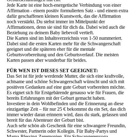
Jede Karte ist eine hoch-energetische Verbindung von einer
Affirmation - einem positiv formulierten Satz - und einem extra
dafür geschaffenen kleinen Kunstwerk, das die Affirmation
noch verstärkt. Du stehst immer im Mittelpunkt der
Affirmationen, denn sie sind für dich da. Dabei wird auch die
Beziehung zu deinem Baby liebevoll vertieft.
Die Karten sind im Inhaltsverzeichnis von 1-50 nummeriert.
Dabei sind die ersten Karten mehr für die Schwangerschaft
geeignet und die späteren eher für die mentale
Geburtsvorbereitung und den Geburtsverlauf. Die meisten
Karten passen aber wunderbar für beides.
FÜR WEN IST DIESES SET GEEIGNET:
Das Set ist für jede werdende Mutter, die sich eine kraftvolle,
achtsame und schöne Schwangerschaft wünscht und sich mit
positiven Gedanken auf eine gute Geburt vorbereiten möchte.
Es eignet sich für Erstgebärende genauso wie für Frauen, die
bereits Erfahrungen mit der Geburt gemacht haben.
Investiere in dein Wohlbefinden und die Erinnerung an diese
einzigartige Zeit – für nur 25 € bekommst du ein Set, das dich
immer wieder daran erinnern wird, dass du stark, gelassen und
bereit für das Abenteuer der Geburt bist.
Auch sehr schön als Geschenk für eine schwangere Freundin,
Schwester, Partnerin oder Kollegin. Für Baby-Partys und
Mama-Blessing-Zeremonien. Für Schwangerenyoga-